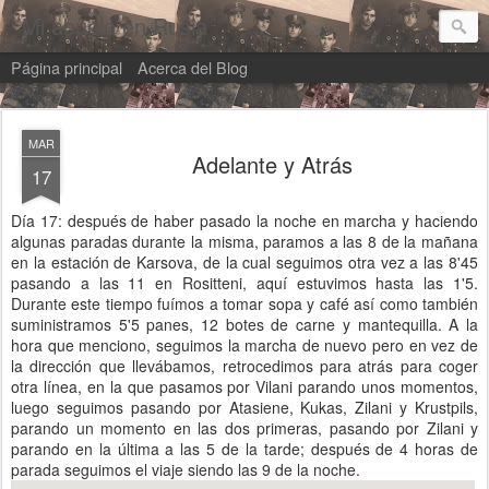
Mi abuelo en Rusia
Página principal
Acerca del Blog
MAR
Adelante y Atrás
17
Día 17: después de haber pasado la noche en marcha y haciendo
algunas paradas durante la misma, paramos a las 8 de la mañana
en la estación de Karsova, de la cual seguimos otra vez a las 8'45
pasando a las 11 en Rositteni, aquí estuvimos hasta las 1'5.
Durante este tiempo fuímos a tomar sopa y café así como también
suministramos 5'5 panes, 12 botes de carne y mantequilla. A la
hora que menciono, seguimos la marcha de nuevo pero en vez de
la dirección que llevábamos, retrocedimos para atrás para coger
otra línea, en la que pasamos por Vilani parando unos momentos,
luego seguimos pasando por Atasiene, Kukas, Zilani y Krustpils,
parando un momento en las dos primeras, pasando por Zilani y
parando en la última a las 5 de la tarde; después de 4 horas de
parada seguimos el viaje siendo las 9 de la noche.